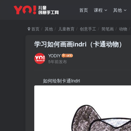
首页
课程
其他
首页
其他
儿童教育
创意手工
简笔画
动物
学习如何画画indri（卡通动物）
YODIY
5年前发布
如何绘制卡通Indri