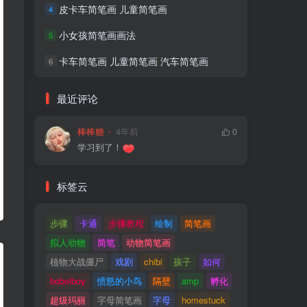
皮卡车简笔画 儿童简笔画
4
小女孩简笔画画法
5
卡车简笔画 儿童简笔画 汽车简笔画
6
最近评论
棒棒糖
4年前
0
学习到了！
标签云
步骤
卡通
步骤教程
绘制
简笔画
拟人动物
简笔
动物简笔画
植物大战僵尸
戏剧
chibi
孩子
如何
boboiboy
愤怒的小鸟
隔壁
amp
孵化
超级玛丽
字母简笔画
字母
homestuck