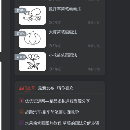
搅拌车简笔画画法
TOP4
5年前
0条讨论
大蒜简笔画画法
TOP5
5年前
0条讨论
小花简笔画画法
TOP6
5年前
0条讨论
热门文章
最新发布
猜你喜欢
优优资源网—精品虚拟课程资源分享！
1
超跑汽车/跑车简笔画步骤教学
2
水果简笔画图片教程 草莓的画法分解步骤
3