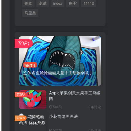
创意
测试
index
猴子'
11112
马里奥
TOP1
1条讨论
立体鲨鱼涂涂画画儿童手工动物创意手
工
Apple苹果创意水果手工鸟瞰
TOP2
图
5年前
0条讨论
小花简笔画画法
TOP3
5年前
0条讨论