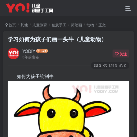
首页
其他
儿童教育
创意手工
简笔画
动物
正文
学习如何为孩子们画一头牛（儿童动物）
YODIY
关注
5年前发布
0
1213
0
如何为孩子绘制牛