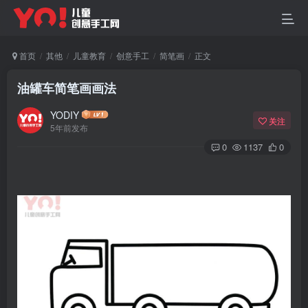
首页
其他
儿童教育
创意手工
简笔画
正文
油罐车简笔画画法
YODIY
关注
5年前发布
0
1137
0